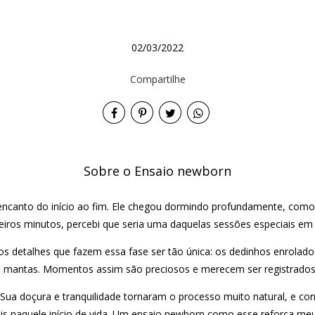
02/03/2022
Compartilhe
Sobre o Ensaio newborn
ncanto do início ao fim. Ele chegou dormindo profundamente, como 
eiros minutos, percebi que seria uma daquelas sessões especiais em
 os detalhes que fazem essa fase ser tão única: os dedinhos enrolados
 mantas. Momentos assim são preciosos e merecem ser registrados
 Sua doçura e tranquilidade tornaram o processo muito natural, e con
s naquele início de vida. Um ensaio newborn como esse reforça meu