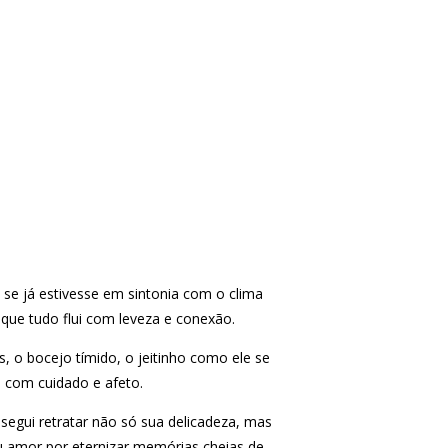
se já estivesse em sintonia com o clima
 que tudo flui com leveza e conexão.
, o bocejo tímido, o jeitinho como ele se
 com cuidado e afeto.
segui retratar não só sua delicadeza, mas
 amor por eternizar memórias cheias de