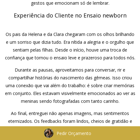
gestos que emocionam só de lembrar.
Experiência do Cliente no Ensaio newborn
Os pais da Helena e da Clara chegaram com os olhos brilhando
e um sorriso que dizia tudo. Era nítida a alegria e o orgulho que
sentiam pelas filhas. Desde o início, houve uma troca de
confiança que tornou o ensaio leve e prazeroso para todos nós.
Durante as pausas, aproveitamos para conversar, rir e
compartilhar histórias do nascimento das gêmeas. Isso criou
uma conexão que vai além do trabalho: é sobre criar memórias
em conjunto. Eles estavam visivelmente emocionados ao ver as
meninas sendo fotografadas com tanto carinho.
Ao final, entreguei não apenas imagens, mas sentimentos
eternizados. Os feedbacks foram lindos, cheios de gratidão e
emoção. Saber que essas fotos serão parte da história da
Pedir Orçamento
família me enche de propósito e reforça a beleza de trabalhar